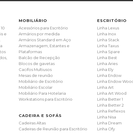
MOBILIÁRIO
ESCRITÓRIO
 10
Acessórios para Escritório
Linha Lexus
is e
Armários por medida
Linha Inox
.
Armários Standard em Aço
Linha Stack
ia
Armazenagem, Estantes e
Linha Taxus
tos
Plataformas
Linha Spare
dos,
Balcão de Recepção
Linha Best
Blocos de gavetas
Linha Aries
Cacifos Multiusos
Linha Ely
Mesas de reunião
Linha Endow
Mobiliário de Escritório
Linha Endow Woo
Mobiliário Escolar
Linha Art
Mobiliário Para Hotelaria
Linha Art Wood
Workstations para Escritório
Linha Better 1
Linha Better 2
Linha Reflexos
CADEIRA E SOFÁS
Linha Nisa
Cadeiras Altas
Linha Dream
Cadeiras de Reunião para Escritório
Linha Ofy