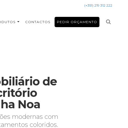
(+351) 219 312 222
ODUTOS
CONTACTOS
PEDIR ORÇAMENTO
biliário de
ritório
nha Noa
ções modernas com
amentos coloridos.