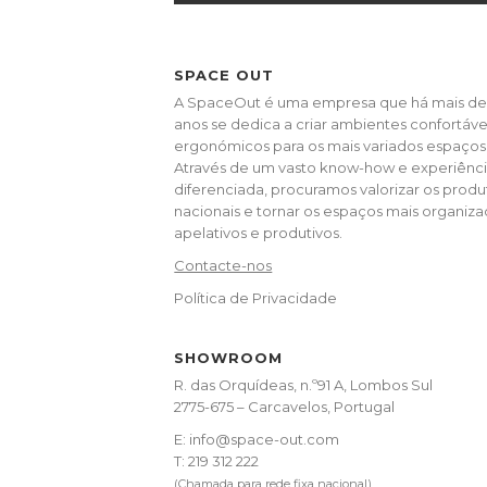
SPACE OUT
A SpaceOut é uma empresa que há mais de
anos se dedica a criar ambientes confortáve
ergonómicos para os mais variados espaços
Através de um vasto know-how e experiênc
diferenciada, procuramos valorizar os produ
nacionais e tornar os espaços mais organiza
apelativos e produtivos.
Contacte-nos
Política de Privacidade
SHOWROOM
R. das Orquídeas, n.º91 A, Lombos Sul
2775-675 – Carcavelos, Portugal
E: info@space-out.com
T:
219 312 222
(Chamada para rede fixa nacional)