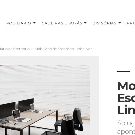
MOBILIÁRIO
CADEIRAS E SOFÁS
DIVISÓRIAS
PR
iário de Escritório
>
Mobiliário de Escritório Linha Noa
Mo
Esc
Li
Solu
apont