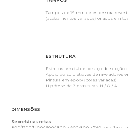
TAMPOS
Tampos de 19 mm de espessura revest
(acabamentos variados) orlados em tod
ESTRUTURA
Estrutura em tubos de aço de secção 
Apoio ao solo através de niveladores 
Pintura em epoxy (cores variadas)
Hipótese de 3 estruturas: N / O / A
DIMENSÕES
Secretárias retas
800/1200/1400/1600/1800 x 600/800 x 740 mm (largura