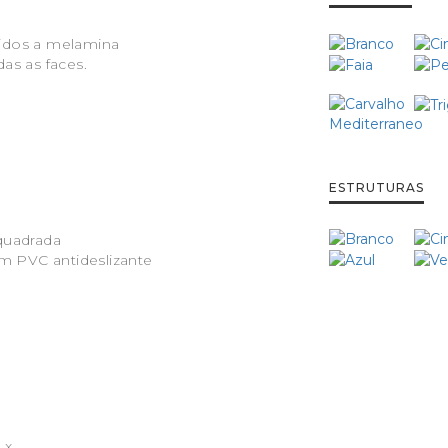
idos a melamina
as as faces.
ESTRUTURAS
quadrada
em PVC antideslizante
 x