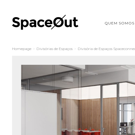
QUEM SOMOS
Homepage
>
Divisórias de Espaços
>
Divisória de Espaços Spaceconne