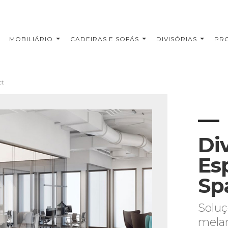
MOBILIÁRIO
CADEIRAS E SOFÁS
DIVISÓRIAS
PR
ct
Div
Es
Sp
Soluç
mela