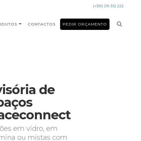
(+351) 219 312 222
ODUTOS
CONTACTOS
PEDIR ORÇAMENTO
isória de
paços
aceconnect
ões em vidro, em
mina ou mistas com