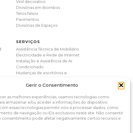
Vinil decorativo
Divisórias em Biombos
Tetos falsos
Pavimentos
Divisórias de Espaços
SERVIÇOS
d
Assistência Técnica de Mobiliário
Electricidade e Rede de Internet
Instalação e Assistência de Ar
Condicionado
Mudanças de escritórios e
armazéns
Gerir o Consentimento
Obras, Pinturas e Remodelações
ecer as melhores experiências, usamos tecnologias como
ra armazenar e/ou aceder a informações do dispositivo.
 com essas tecnologias permitir-nos-á processar dados, como
ento de navegação ou IDs exclusivos neste site. Não consentir
 o consentimento pode afetar negativamente certos recursos e