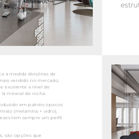
estru
a à medida divisórias de
mais vendido no mercado,
 e excelente a nível de
 lã mineral de rocha.
roduzido em painéis opacos
isto (melamina + vidro),
eses tem sempre um perfil
as, são opções que