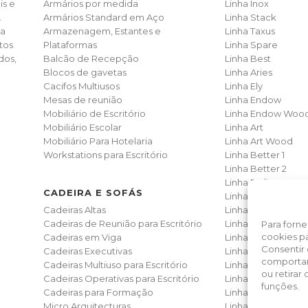
is e
Armários por medida
Linha Inox
.
Armários Standard em Aço
Linha Stack
ia
Armazenagem, Estantes e
Linha Taxus
tos
Plataformas
Linha Spare
dos,
Balcão de Recepção
Linha Best
Blocos de gavetas
Linha Aries
Cacifos Multiusos
Linha Ely
Mesas de reunião
Linha Endow
Mobiliário de Escritório
Linha Endow Woo
Mobiliário Escolar
Linha Art
Mobiliário Para Hotelaria
Linha Art Wood
Workstations para Escritório
Linha Better 1
Linha Better 2
Linha Reflexos
CADEIRA E SOFÁS
Linha Nisa
Cadeiras Altas
Linha Dream
Cadeiras de Reunião para Escritório
Linha Ofy
Para forn
cookies pa
Cadeiras em Viga
Linha Noa
Consentir
Cadeiras Executivas
Linha Noa Wood
comportam
Cadeiras Multiuso para Escritório
Linha Solução
ou retirar
Cadeiras Operativas para Escritório
Linha Multy
funções.
Cadeiras para Formação
Linha T70
Micro Arquitecturas
Linha Classic