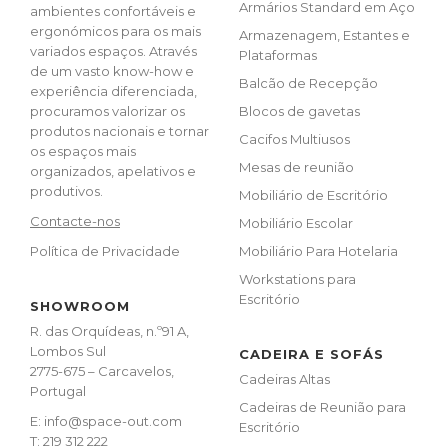
Armários Standard em Aço
ambientes confortáveis e
ergonómicos para os mais
Armazenagem, Estantes e
variados espaços. Através
Plataformas
de um vasto know-how e
Balcão de Recepção
experiência diferenciada,
procuramos valorizar os
Blocos de gavetas
produtos nacionais e tornar
Cacifos Multiusos
os espaços mais
Mesas de reunião
organizados, apelativos e
produtivos.
Mobiliário de Escritório
Contacte-nos
Mobiliário Escolar
Política de Privacidade
Mobiliário Para Hotelaria
Workstations para
Escritório
SHOWROOM
R. das Orquídeas, n.º91 A,
Lombos Sul
CADEIRA E SOFÁS
2775-675 – Carcavelos,
Cadeiras Altas
Portugal
Cadeiras de Reunião para
E: info@space-out.com
Escritório
T:
219 312 222