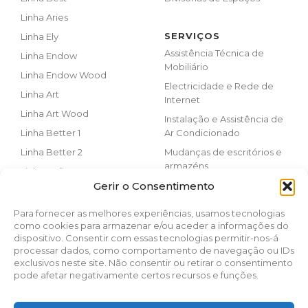
Linha Aries
SERVIÇOS
Linha Ely
Assistência Técnica de
Linha Endow
Mobiliário
Linha Endow Wood
Electricidade e Rede de
Linha Art
Internet
Linha Art Wood
Instalação e Assistência de
Linha Better 1
Ar Condicionado
Linha Better 2
Mudanças de escritórios e
armazéns
Linha Reflexos
Obras, Pinturas e
Gerir o Consentimento
Linha Nisa
Remodelações
Linha Dream
Para fornecer as melhores experiências, usamos tecnologias
como cookies para armazenar e/ou aceder a informações do
Linha Ofy
dispositivo. Consentir com essas tecnologias permitir-nos-á
Linha Noa
processar dados, como comportamento de navegação ou IDs
exclusivos neste site. Não consentir ou retirar o consentimento
Linha Noa Wood
pode afetar negativamente certos recursos e funções.
Linha Solução
Linha Multy