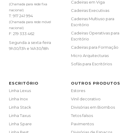
Cadeiras em Viga
(Chamada para rede fixa
nacional)
Cadeiras Executivas
T:
917 241 994
Cadeiras Multiuso para
(Chamada para rede móvel
Escritório
nacional)
Cadeiras Operativas para
F: 219 333 462
Escritório
Segunda a sexta-feira
Cadeiras para Formação
9h30/13h e 14h30/18h
Micro Arquitecturas
Sofás para Escritórios
ESCRITÓRIO
OUTROS PRODUTOS
Linha Lexus
Estores
Linha Inox
Vinil decorativo
Linha Stack
Divisórias em Biombos
Linha Taxus
Tetos falsos
Linha Spare
Pavimentos
Linha Best
Divisórias de Espaços